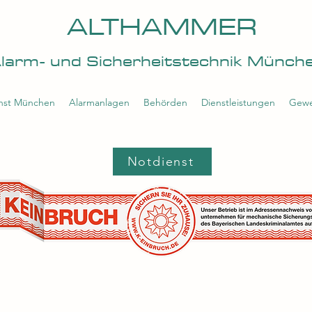
ALTHAMMER
larm- und Sicherheitstechnik Münch
enst München
Alarmanlagen
Behörden
Dienstleistungen
Gewe
Notdienst